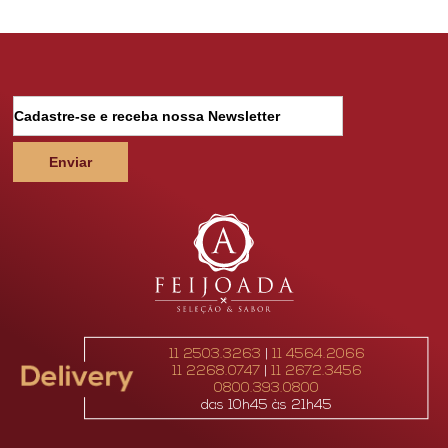
email
11 2503.3263
|
11 4564.2066
11 2268.0747
|
11 2672.3456
0800.393.0800
das 10h45 às 21h45